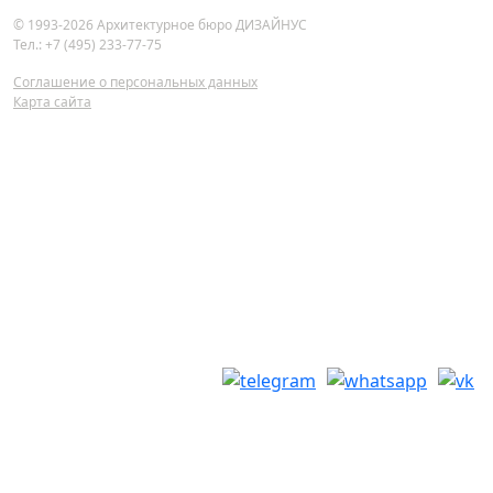
© 1993-2026 Архитектурное бюро ДИЗАЙНУС
Тел.: +7 (495) 233-77-75
Cоглашение о персональных данных
Карта сайта
Проектирование домов и коттеджей
Эскизное проектирование
Архитектурное проектирование
Конструктивное проектирование
Инженерное проектирование
Дизайн интерьеров
Авторский надзор
Проектирование благоустройства