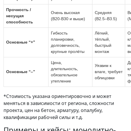
Прочность /
Очень высокая
Средняя
В
несущая
(B20-B30 и выше)
(B2.5–B3.5)
(
способность
Гибкость
Лёгкий,
О
планировки,
тёплый,
к
Основные “+”
долговечность,
быстрый
м
крупные пролёты
монтаж
в
Цена,
Д
Уязвим к
длительность,
к
Основные “–”
влаге, требует
обязательное
т
облицовки
утепление
ф
*Стоимость указана ориентировочно и может
меняться в зависимости от региона, сложности
проекта, цен на бетон, арматуру, опалубку,
квалификации рабочей силы и т.д.
Примеры и кейсы: монолитно-