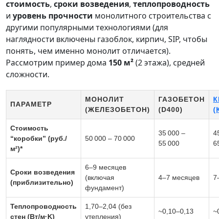
стоимость
,
сроки возведения
,
теплопроводность
и
уровень прочности
монолитного строительства с
другими популярными технологиями (для
наглядности включены газоблок, кирпич, SIP, чтобы
понять, чем именно монолит отличается).
Рассмотрим пример дома
150 м²
(2 этажа), средней
сложности.
МОНОЛИТ
ГАЗОБЕТОН
К
ПАРАМЕТР
(ЖЕЛЕЗОБЕТОН)
(D400)
(
Стоимость
35 000 –
4
“коробки” (руб./
50 000 – 70 000
55 000
6
м²)
*
6–9 месяцев
Сроки возведения
(включая
4–7 месяцев
7
(приблизительно)
фундамент)
Теплопроводность
1,70–2,04 (без
~0,10–0,13
~
стен (Вт/м·K)
утепления)